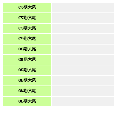
076期:六尾
077期:六尾
078期:六尾
079期:六尾
080期:六尾
081期:六尾
082期:六尾
083期:六尾
084期:六尾
085期:六尾